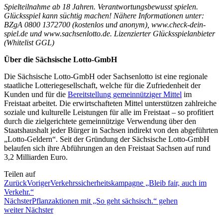
Spielteilnahme ab 18 Jahren. Verantwortungsbewusst spielen.
Glücksspiel kann süchtig machen! Nähere Informationen unter:
BZgA 0800 1372700 (kostenlos und anonym), www.check-dein-
spiel.de und www.sachsenlotto.de. Lizenzierter Glücksspielanbieter
(Whitelist GGL)
Über die Sächsische Lotto-GmbH
Die Sächsische Lotto-GmbH oder Sachsenlotto ist eine regionale
staatliche Lotteriegesellschaft, welche für die Zufriedenheit der
Kunden und für die
Bereitstellung gemeinnütziger Mittel
im
Freistaat arbeitet. Die erwirtschafteten Mittel unterstützen zahlreiche
soziale und kulturelle Leistungen für alle im Freistaat – so profitiert
durch die zielgerichtete gemeinnützige Verwendung über den
Staatshaushalt jeder Bürger in Sachsen indirekt von den abgeführten
„Lotto-Geldern“. Seit der Gründung der Sächsische Lotto-GmbH
belaufen sich ihre Abführungen an den Freistaat Sachsen auf rund
3,2 Milliarden Euro.
Teilen auf
Zurück
Voriger
Verkehrssicherheitskampagne „Bleib fair, auch im
Verkehr.“
Nächster
Pflanzaktionen mit „So geht sächsisch.“ gehen
weiter
Nächster