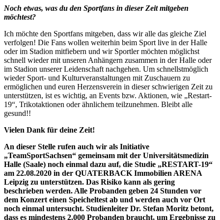
Noch etwas, was du den Sportfans in dieser Zeit mitgeben
möchtest?
Ich möchte den Sportfans mitgeben, dass wir alle das gleiche Ziel
verfolgen! Die Fans wollen weiterhin beim Sport live in der Halle
oder im Stadion mitfiebern und wir Sportler möchten möglichst
schnell wieder mit unseren Anhängern zusammen in der Halle oder
im Stadion unserer Leidenschaft nachgehen. Um schnellstmöglich
wieder Sport- und Kulturveranstaltungen mit Zuschauern zu
ermöglichen und euren Herzensverein in dieser schwierigen Zeit zu
unterstützen, ist es wichtig, an Events bzw. Aktionen, wie „Restart-
19“, Trikotaktionen oder ähnlichem teilzunehmen. Bleibt alle
gesund!!
Vielen Dank für deine Zeit!
An dieser Stelle rufen auch wir als Initiative
„TeamSportSachsen“ gemeinsam mit der Universitätsmedizin
Halle (Saale) noch einmal dazu auf, die Studie „RESTART-19“
am 22.08.2020 in der QUATERBACK Immobilien ARENA
Leipzig zu unterstützen. Das Risiko kann als gering
beschrieben werden. Alle Probanden geben 24 Stunden vor
dem Konzert einen Speicheltest ab und werden auch vor Ort
noch einmal untersucht. Studienleiter Dr. Stefan Moritz betont,
dass es mindestens 2.000 Probanden braucht, um Ergebnisse zu