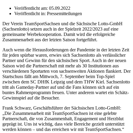
Veröffentlicht am:
05.09.2022
Veröffentlicht in:
Pressemitteilungen
Der Verein TeamSportSachsen und die Sächsische Lotto-GmbH
(Sachsenlotto) setzen auch in der Spielzeit 2022/2023 auf eine
gemeinsame Werbekooperation. Damit wird die erfolgreiche
Zusammenarbeit aus der letzten Saison fortgeführt.
Auch wenn die Herausforderungen der Pandemie in der letzten Zeit
für jeden spürbar waren, erwies sich Sachsenlotto als verlässlicher
Partner und Gewinn für den sächsischen Sport. Auch in der neuen
Saison wird die Partnerschaft mit mehr als 30 Institutionen aus
verschiedenen Sportarten von sachsenweiten Aktionen flankiert. Der
Startschuss fällt am Mittwoch, 7. September beim Top-Spiel
zwischen dem SC DHfK Leipzig und dem THW Kiel. Sachsenlotto
tritt als Gameday-Partner auf und die Fans können sich auf ein
buntes Rahmenprogramm freuen. Unter anderem wartet ein Schätz-
Gewinnspiel auf die Besucher.
Frank Schwarz, Geschäftsführer der Sächsischen Lotto-GmbH:
„Die Zusammenarbeit mit TeamSportSachsen ist eine gelebte
Partnerschaft, die von Zusammenhalt, Engagement und Herzblut
geprägt ist. Uns ist wichtig, dass viele Bereiche gezielt unterstützt
werden können – und das erreichen wir mit TeamSportSachsen.“