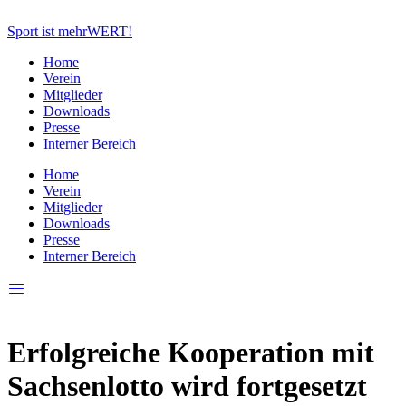
Zum
Inhalt
Sport ist mehrWERT!
springen
Home
Verein
Mitglieder
Downloads
Presse
Interner Bereich
Home
Verein
Mitglieder
Downloads
Presse
Interner Bereich
Erfolgreiche Kooperation mit
Sachsenlotto wird fortgesetzt