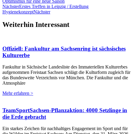
Optimismus für eine neue Saison
Nächster
Erstes Treffen in Leipzig / Erstellung
Hygienekonzept
Nächster
Weiterhin Interessant
Offiziell: Fankultur am Sachsenring ist sächsisches
Kulturerbe
Fankultur in Sächsische Landesliste des Immateriellen Kulturerbes
aufgenommen Freistaat Sachsen schlägt die Kulturform zugleich für
das Bundesweite Verzeichnis vor München. Die Fankultur und die
Atmosphäre
Mehr erfahren >
TeamSportSachsen-Pflanzaktion: 4000 Setzlinge in
die Erde gebracht
Ein starkes Zeichen für nachhaltiges Engagement im Sport und für
die Wälder im Freistaat Sachsen: Am Dienstag, den 31. März 2026,