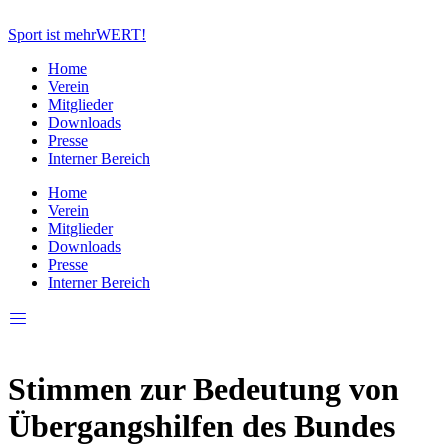
Zum
Inhalt
Sport ist mehrWERT!
springen
Home
Verein
Mitglieder
Downloads
Presse
Interner Bereich
Home
Verein
Mitglieder
Downloads
Presse
Interner Bereich
Stimmen zur Bedeutung von
Übergangshilfen des Bundes