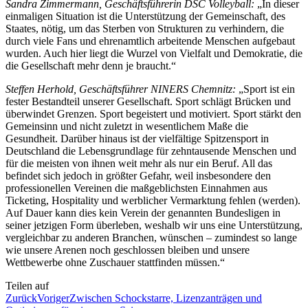
Sandra Zimmermann, Geschäftsführerin DSC Volleyball:
„In dieser
einmaligen Situation ist die Unterstützung der Gemeinschaft, des
Staates, nötig, um das Sterben von Strukturen zu verhindern, die
durch viele Fans und ehrenamtlich arbeitende Menschen aufgebaut
wurden. Auch hier liegt die Wurzel von Vielfalt und Demokratie, die
die Gesellschaft mehr denn je braucht.“
Steffen Herhold, Geschäftsführer NINERS Chemnitz:
„Sport ist ein
fester Bestandteil unserer Gesellschaft. Sport schlägt Brücken und
überwindet Grenzen. Sport begeistert und motiviert. Sport stärkt den
Gemeinsinn und nicht zuletzt in wesentlichem Maße die
Gesundheit. Darüber hinaus ist der vielfältige Spitzensport in
Deutschland die Lebensgrundlage für zehntausende Menschen und
für die meisten von ihnen weit mehr als nur ein Beruf. All das
befindet sich jedoch in größter Gefahr, weil insbesondere den
professionellen Vereinen die maßgeblichsten Einnahmen aus
Ticketing, Hospitality und werblicher Vermarktung fehlen (werden).
Auf Dauer kann dies kein Verein der genannten Bundesligen in
seiner jetzigen Form überleben, weshalb wir uns eine Unterstützung,
vergleichbar zu anderen Branchen, wünschen – zumindest so lange
wie unsere Arenen noch geschlossen bleiben und unsere
Wettbewerbe ohne Zuschauer stattfinden müssen.“
Teilen auf
Zurück
Voriger
Zwischen Schockstarre, Lizenzanträgen und