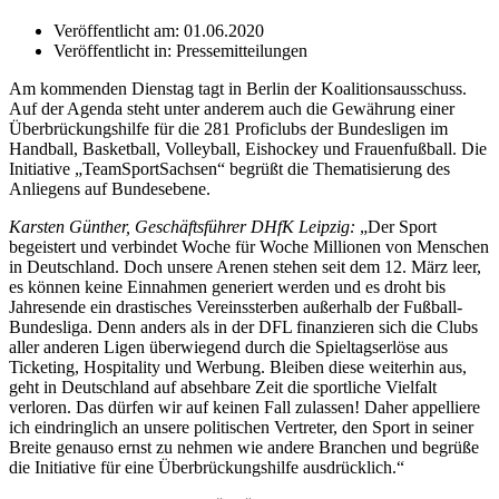
Veröffentlicht am:
01.06.2020
Veröffentlicht in:
Pressemitteilungen
Am kommenden Dienstag tagt in Berlin der Koalitionsausschuss.
Auf der Agenda steht unter anderem auch die Gewährung einer
Überbrückungshilfe für die 281 Proficlubs der Bundesligen im
Handball, Basketball, Volleyball, Eishockey und Frauenfußball. Die
Initiative „TeamSportSachsen“ begrüßt die Thematisierung des
Anliegens auf Bundesebene.
Karsten Günther, Geschäftsführer DHfK Leipzig:
„Der Sport
begeistert und verbindet Woche für Woche Millionen von Menschen
in Deutschland. Doch unsere Arenen stehen seit dem 12. März leer,
es können keine Einnahmen generiert werden und es droht bis
Jahresende ein drastisches Vereinssterben außerhalb der Fußball-
Bundesliga. Denn anders als in der DFL finanzieren sich die Clubs
aller anderen Ligen überwiegend durch die Spieltagserlöse aus
Ticketing, Hospitality und Werbung. Bleiben diese weiterhin aus,
geht in Deutschland auf absehbare Zeit die sportliche Vielfalt
verloren. Das dürfen wir auf keinen Fall zulassen! Daher appelliere
ich eindringlich an unsere politischen Vertreter, den Sport in seiner
Breite genauso ernst zu nehmen wie andere Branchen und begrüße
die Initiative für eine Überbrückungshilfe ausdrücklich.“