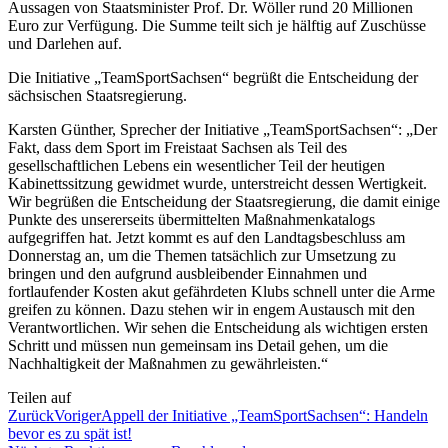
Aussagen von Staatsminister Prof. Dr. Wöller rund 20 Millionen
Euro zur Verfügung. Die Summe teilt sich je hälftig auf Zuschüsse
und Darlehen auf.
Die Initiative „TeamSportSachsen“ begrüßt die Entscheidung der
sächsischen Staatsregierung.
Karsten Günther, Sprecher der Initiative „TeamSportSachsen“: „Der
Fakt, dass dem Sport im Freistaat Sachsen als Teil des
gesellschaftlichen Lebens ein wesentlicher Teil der heutigen
Kabinettssitzung gewidmet wurde, unterstreicht dessen Wertigkeit.
Wir begrüßen die Entscheidung der Staatsregierung, die damit einige
Punkte des unsererseits übermittelten Maßnahmenkatalogs
aufgegriffen hat. Jetzt kommt es auf den Landtagsbeschluss am
Donnerstag an, um die Themen tatsächlich zur Umsetzung zu
bringen und den aufgrund ausbleibender Einnahmen und
fortlaufender Kosten akut gefährdeten Klubs schnell unter die Arme
greifen zu können. Dazu stehen wir in engem Austausch mit den
Verantwortlichen. Wir sehen die Entscheidung als wichtigen ersten
Schritt und müssen nun gemeinsam ins Detail gehen, um die
Nachhaltigkeit der Maßnahmen zu gewährleisten.“
Teilen auf
Zurück
Voriger
Appell der Initiative „TeamSportSachsen“: Handeln
bevor es zu spät ist!