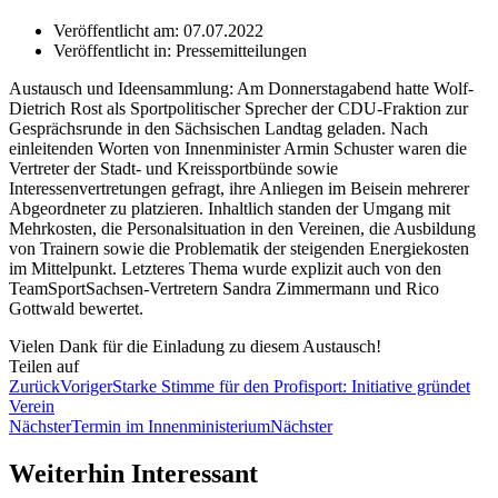
Veröffentlicht am:
07.07.2022
Veröffentlicht in:
Pressemitteilungen
Austausch und Ideensammlung: Am Donnerstagabend hatte Wolf-
Dietrich Rost als Sportpolitischer Sprecher der CDU-Fraktion zur
Gesprächsrunde in den Sächsischen Landtag geladen. Nach
einleitenden Worten von Innenminister Armin Schuster waren die
Vertreter der Stadt- und Kreissportbünde sowie
Interessenvertretungen gefragt, ihre Anliegen im Beisein mehrerer
Abgeordneter zu platzieren. Inhaltlich standen der Umgang mit
Mehrkosten, die Personalsituation in den Vereinen, die Ausbildung
von Trainern sowie die Problematik der steigenden Energiekosten
im Mittelpunkt. Letzteres Thema wurde explizit auch von den
TeamSportSachsen-Vertretern Sandra Zimmermann und Rico
Gottwald bewertet.
Vielen Dank für die Einladung zu diesem Austausch!
Teilen auf
Zurück
Voriger
Starke Stimme für den Profisport: Initiative gründet
Verein
Nächster
Termin im Innenministerium
Nächster
Weiterhin Interessant