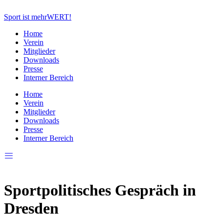
Zum
Inhalt
Sport ist mehrWERT!
springen
Home
Verein
Mitglieder
Downloads
Presse
Interner Bereich
Home
Verein
Mitglieder
Downloads
Presse
Interner Bereich
Sportpolitisches Gespräch in
Dresden