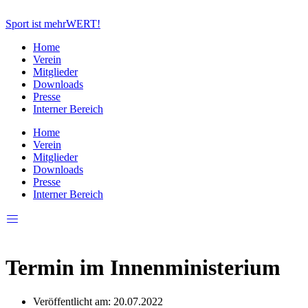
Zum
Inhalt
Sport ist mehrWERT!
springen
Home
Verein
Mitglieder
Downloads
Presse
Interner Bereich
Home
Verein
Mitglieder
Downloads
Presse
Interner Bereich
Termin im Innenministerium
Veröffentlicht am:
20.07.2022